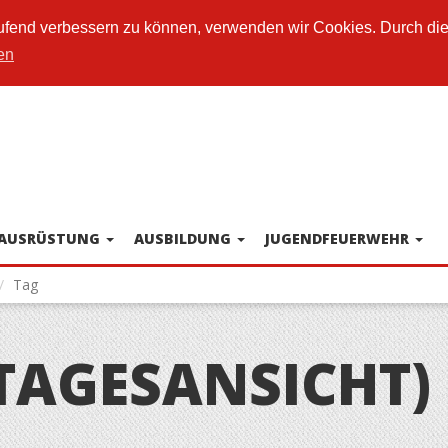
laufend verbessern zu können, verwenden wir Cookies. Durch di
en
AUSRÜSTUNG
AUSBILDUNG
JUGENDFEUERWEHR
Tag
TAGESANSICHT)