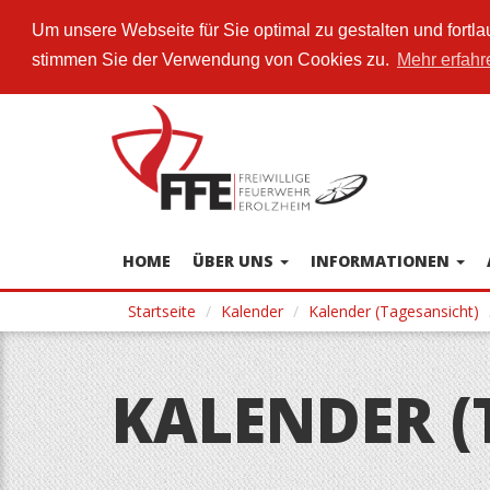
Um unsere Webseite für Sie optimal zu gestalten und fort
stimmen Sie der Verwendung von Cookies zu.
Mehr erfahr
Direkt
zum
Inhalt
HOME
ÜBER UNS
INFORMATIONEN
Startseite
Kalender
Kalender (Tagesansicht)
KALENDER (