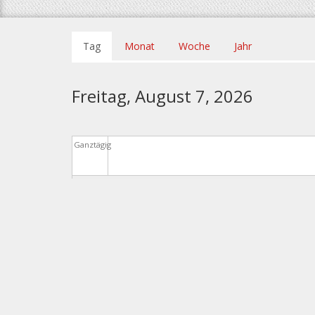
Haupt-
Tag
(aktiver
Monat
Woche
Jahr
Reiter
Reiter)
Freitag, August 7, 2026
Ganztägig