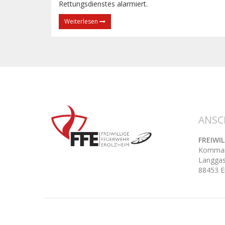
Rettungsdienstes alarmiert.
Weiterlesen
ANSC
FREIWI
Kommand
Langgas
88453 E