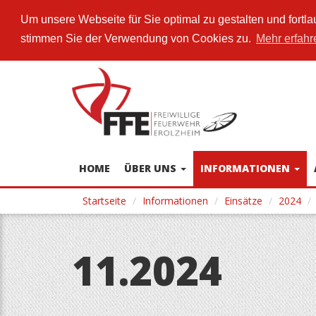
Um unsere Webseite für Sie optimal zu gestalten und fort
stimmen Sie der Verwendung von Cookies zu.
Mehr erfahr
Direkt
zum
Inhalt
HOME
ÜBER UNS
INFORMATIONEN
Startseite
Informationen
Einsätze
2024
11.2024