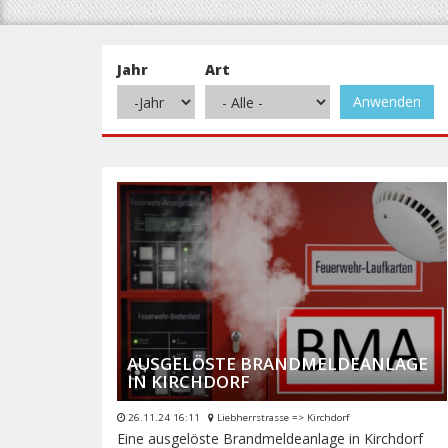
Jahr
Art
Anwenden
Jahr
Jahr
AUSGELÖSTE BRANDMELDEANLAGE
IN KIRCHDORF
26.11.24 16:11
Liebherrstrasse => Kirchdorf
Eine ausgelöste Brandmeldeanlage in Kirchdorf