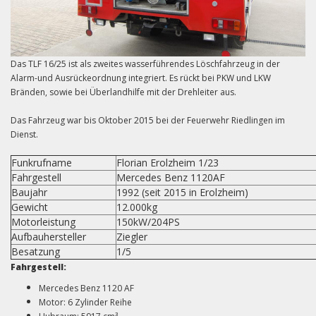
Das TLF 16/25 ist als zweites wasserführendes Löschfahrzeug in der
Alarm-und Ausrückeordnung integriert. Es rückt bei PKW und LKW
Bränden, sowie bei Überlandhilfe mit der Drehleiter aus.
Das Fahrzeug war bis Oktober 2015 bei der Feuerwehr Riedlingen im
Dienst.
Funkrufname
Florian Erolzheim 1/23
Fahrgestell
Mercedes Benz 1120AF
Baujahr
1992 (seit 2015 in Erolzheim)
Gewicht
12.000kg
Motorleistung
150kW/204PS
Aufbauhersteller
Ziegler
Besatzung
1/5
Fahrgestell:
Mercedes Benz 1120 AF
Motor: 6 Zylinder Reihe