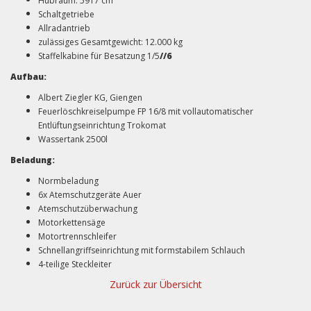
Hubraum: 5917 cm³
Schaltgetriebe
Allradantrieb
zulässiges Gesamtgewicht: 12.000 kg
Staffelkabine für Besatzung 1/5
//6
Aufbau:
Albert Ziegler KG, Giengen
Feuerlöschkreiselpumpe FP 16/8 mit vollautomatischer
Entlüftungseinrichtung Trokomat
Wassertank 2500l
Beladung:
Normbeladung
6x Atemschutzgeräte Auer
Atemschutzüberwachung
Motorkettensäge
Motortrennschleifer
Schnellangriffseinrichtung mit formstabilem Schlauch
4-teilige Steckleiter
Zurück zur Übersicht