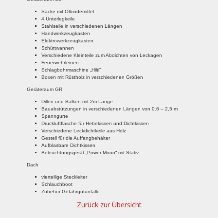
Säcke mit Ölbindemittel
4 Unterlegkeile
Stahlseile in verschiedenen Längen
Handwerkzeugkasten
Elektrowerkzeugkasten
Schüttwannen
Verschiedene Kleinteile zum Abdichten von Leckagen
Feuerwehrleinen
Schlagbohrmaschine „Hilti“
Boxen mit Rüstholz in verschiedenen Größen
Geräteraum GR
Dillen und Balken mit 2m Länge
Bauabstützungen in verschiedenen Längen von 0.6 – 2,5 m
Spanngurte
Druckluftflasche für Hebekissen und Dichtkissen
Verschiedene Leckdichtkeile aus Holz
Gestell für die Auffangbehälter
Aufblasbare Dichtkissen
Beleuchtungsgerät „Power Moon“ mit Stativ
Dach
vierteilige Steckleiter
Schlauchboot
Zubehör Gefahrgutunfälle
Zurück zur Übersicht