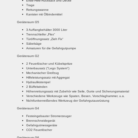
Erste-Hilfe-Rucksack und Decke
Trage
Rettungswanne
Kanister mit Ölbindemittel
Geräteraum G5
3 Auffangbehälter 3000 Liter
Trennschleifer „Flex“
Türöffnungssatz „Zieh Fix“
Säbelsäge
Armaturen für die Gefahrgutpumpe
Geräteraum G2
2 Feuerlöscher und Kübelspritze
Unterbausatz ("Lego System")
Mechanischer Greifzug
Hilfeleistungssatz mit Aggregat
Hydraulikstempel
2 Büffelwinden
Höhenrettungssatz mit Zubehör wie Seile, Gurte und Sicherungsmaterial
Verschiedene Werkzeuge wie Spaten, Besen, Vorschlaghammer, u.a.
Nichtfunkenreißendes Werkzeug der Gefahrgutausrüstung
Geräteraum G4
Festeingebauter Stromerzeuger
Brennschneidegerät
Gefahrgutmessgeräte
CO2 Feuerlöscher
Geräteraum G6