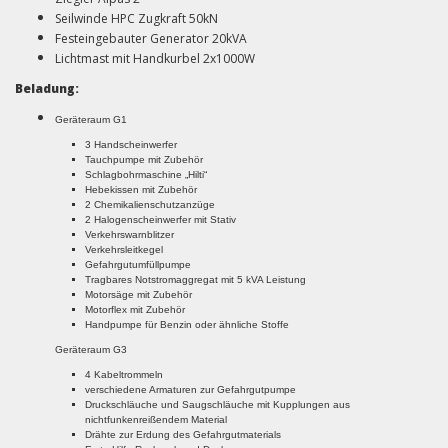
Seilwinde HPC Zugkraft 50kN
Festeingebauter Generator 20kVA
Lichtmast mit Handkurbel 2x1000W
Beladung:
Geräteraum G1
3 Handscheinwerfer
Tauchpumpe mit Zubehör
Schlagbohrmaschine „Hilti“
Hebekissen mit Zubehör
2 Chemikalienschutzanzüge
2 Halogenscheinwerfer mit Stativ
Verkehrswarnblitzer
Verkehrsleitkegel
Gefahrgutumfüllpumpe
Tragbares Notstromaggregat mit 5 kVA Leistung
Motorsäge mit Zubehör
Motorflex mit Zubehör
Handpumpe für Benzin oder ähnliche Stoffe
Geräteraum G3
4 Kabeltrommeln
verschiedene Armaturen zur Gefahrgutpumpe
Druckschläuche und Saugschläuche mit Kupplungen aus
nichtfunkenreißendem Material
Drähte zur Erdung des Gefahrgutmaterials