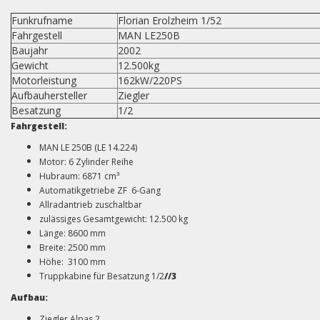
Funkrufname
Florian Erolzheim 1/52
Fahrgestell
MAN LE250B
Baujahr
2002
Gewicht
12.500kg
Motorleistung
162kW/220PS
Aufbauhersteller
Ziegler
Besatzung
1/2
Fahrgestell:
MAN LE 250B (LE 14.224)
Motor: 6 Zylinder Reihe
Hubraum: 6871 cm³
Automatikgetriebe ZF 6-Gang
Allradantrieb zuschaltbar
zulässiges Gesamtgewicht: 12.500 kg
Länge: 8600 mm
Breite: 2500 mm
Höhe: 3100 mm
Truppkabine für Besatzung 1/2
//3
Aufbau:
Ziegler Alpas 2