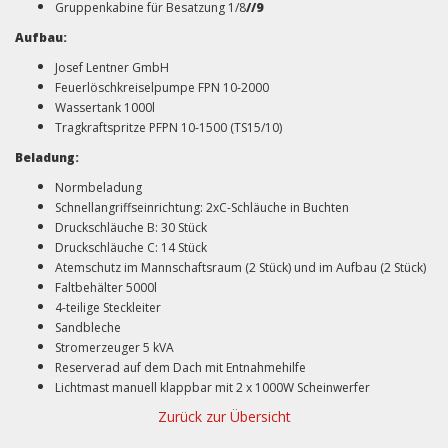
Gruppenkabine für Besatzung 1/8
//9
Aufbau:
Josef Lentner GmbH
Feuerlöschkreiselpumpe FPN 10-2000
Wassertank 1000l
Tragkraftspritze PFPN 10-1500 (TS15/10)
Beladung:
Normbeladung
Schnellangriffseinrichtung: 2xC-Schläuche in Buchten
Druckschläuche B: 30 Stück
Druckschläuche C: 14 Stück
Atemschutz im Mannschaftsraum (2 Stück) und im Aufbau (2 Stück)
Faltbehälter 5000l
4-teilige Steckleiter
Sandbleche
Stromerzeuger 5 kVA
Reserverad auf dem Dach mit Entnahmehilfe
Lichtmast manuell klappbar mit 2 x 1000W Scheinwerfer
Zurück zur Übersicht