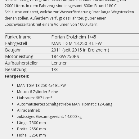
2000 Litern. In dem Fahrzeug sind insgesamt 600m B- und 180 C-
Schläuche verlastet, welche zur Wasserförderung über lange Wegstrecken
dienen sollen. Außerdem verfügt das Fahrzeug über einen
Löschwassertank mit einem Volumen von 1000 Litern.
Funkrufname
Florian Erolzheim 1/45
Fahrgestell
MAN TGM 13.250 BL FW
Baujahr
2011 (seit 2015 in Erolzheim)
Motorleistung
184kW/250PS
Aufbauhersteller
Lentner
Besatzung
1/8
Fahrgestell:
MAN TGM 13.250 4x4 BL FW
Motor: 6 Zylinder Reihe
Hubraum: 6871 cm³
Automatisiertes Schaltgetriebe MAN Tipmatic 12-Gang
Allradantrieb
zulässiges Gesamtgewicht: 14.000 kg
Länge: 7300 mm
Breite: 2550 mm
Höhe: 3250 mm