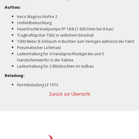
Aufbau:
Iveco Magirus AluFire 2
Umfeldbeleuchtung
Feuerlöschkreiselpumpe FP 16/8 (1 600 l/min bei 8 bar)
Tragkraftspritze TS8/( in seitlichem Einschub
1000 Meter B-Schlauch in Buchten zum Verlegen während der Fahrt
Pneumatischer Lichtmast
Ladeerhaltung für 4 Handsprechfunkgeräte und 3
Handscheinwerfer in der Kabine
Ladeerhaltung für 2 Blitzleuchten im Aufbau
Beladung:
Normbeladung LF 16TS
Zurück zur Übersicht