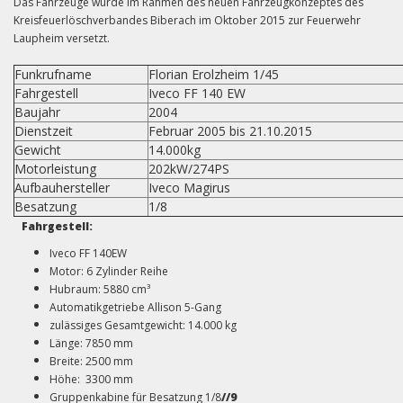
Das Fahrzeuge wurde im Rahmen des neuen Fahrzeugkonzeptes des
Kreisfeuerlöschverbandes Biberach im Oktober 2015 zur Feuerwehr
Laupheim versetzt.
Funkrufname
Florian Erolzheim 1/45
Fahrgestell
Iveco FF 140 EW
Baujahr
2004
Dienstzeit
Februar 2005 bis 21.10.2015
Gewicht
14.000kg
Motorleistung
202kW/274PS
Aufbauhersteller
Iveco Magirus
Besatzung
1/8
Fahrgestell:
Iveco FF 140EW
Motor: 6 Zylinder Reihe
Hubraum: 5880 cm³
Automatikgetriebe Allison 5-Gang
zulässiges Gesamtgewicht: 14.000 kg
Länge: 7850 mm
Breite: 2500 mm
Höhe: 3300 mm
Gruppenkabine für Besatzung 1/8
//9