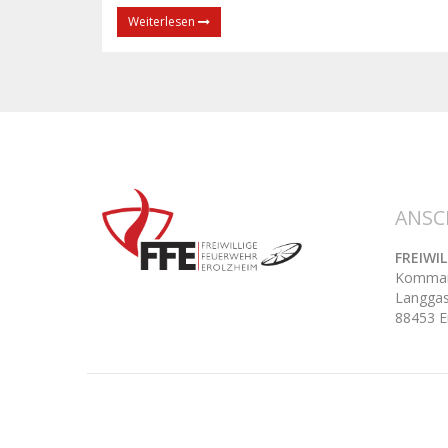
Weiterlesen
ANSC
FREIWI
Kommand
Langgas
88453 E