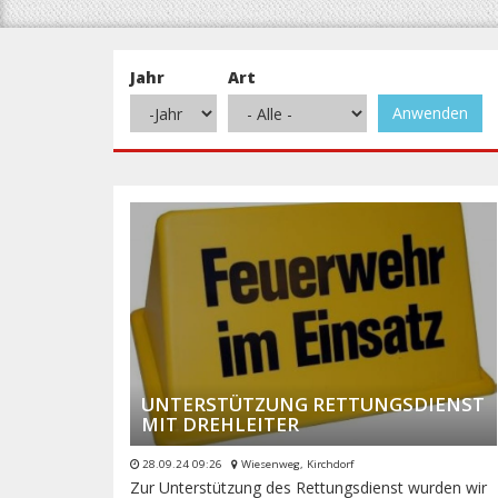
Jahr
Art
Anwenden
Jahr
Jahr
UNTERSTÜTZUNG RETTUNGSDIENST
MIT DREHLEITER
28.09.24 09:26
Wiesenweg, Kirchdorf
Zur Unterstützung des Rettungsdienst wurden wir