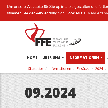
Um unsere Webseite für Sie optimal zu gestalten und fort
stimmen Sie der Verwendung von Cookies zu.
Mehr erfahr
Direkt
zum
Inhalt
HOME
ÜBER UNS
INFORMATIONEN
Startseite
Informationen
Einsätze
2024
09.2024